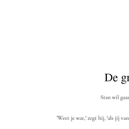
De g
Stan wil ga
'Weet je wat,' zegt hij, 'als ji